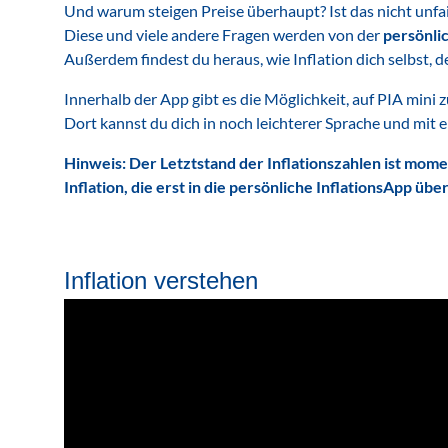
Und warum steigen Preise überhaupt? Ist das nicht unfa
Diese und viele andere Fragen werden von der
persönlic
Außerdem findest du heraus, wie Inflation dich selbst, 
Innerhalb der App gibt es die Möglichkeit, auf PIA mini 
Dort kannst du dich in noch leichterer Sprache und mit
Hinweis: Der Letztstand der Inflationszahlen ist mom
Inflation, die erst in die persönliche InflationsApp 
Inflation verstehen