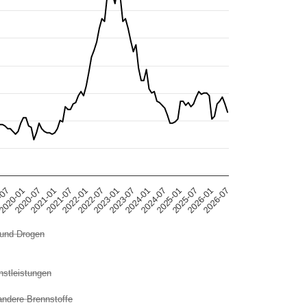
-07
2020-01
2020-07
2021-01
2021-07
2022-01
2022-07
2023-01
2023-07
2024-01
2024-07
2025-01
2025-07
2026-01
2026-07
 und Drogen
stleistungen
ndere Brennstoffe