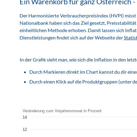
Ein Warenkorb für ganz Österreich -
Der Harmonisierte Verbraucherpreisindex (HVPI) misst d
Nationalbank haben sich das Ziel gesetzt, Preisstabilitä
einheitlichen Methode erhoben. Damit lassen sich Infla
Dienstleistungen findet sich auf der Webseite der
Statis
In der Grafik sieht man, wie sich die Inflation in den l
Durch Markieren direkt im Chart kannst du dir ei
Durch einen Klick auf die Produktgruppen (unter de
Chart
Veränderung zum Vorjahresmonat in Prozent
14
Line chart with 14 lines.
12
Veränderung zum Vorjahresmonat in Prozent