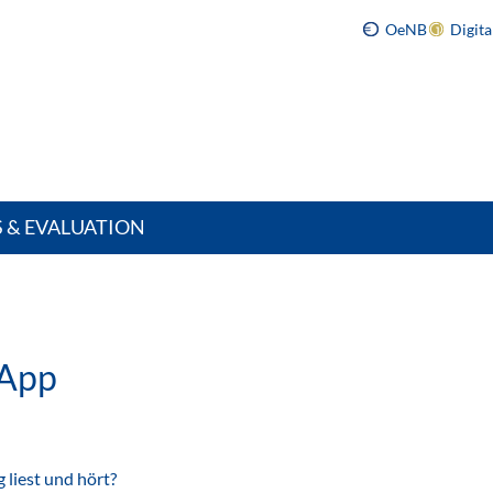
OeNB
Digit
S & EVALUATION
sApp
g liest und hört?