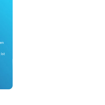
den
e
ist