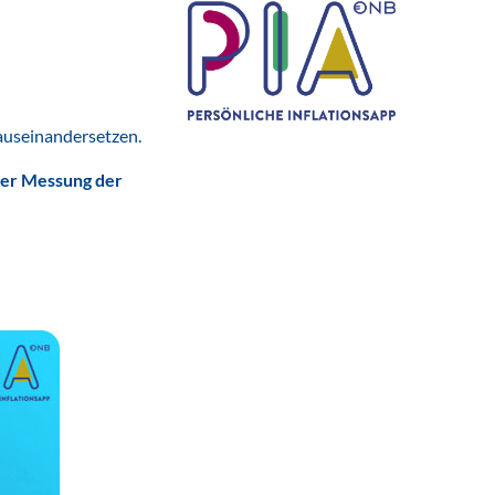
 auseinandersetzen.
 der Messung der