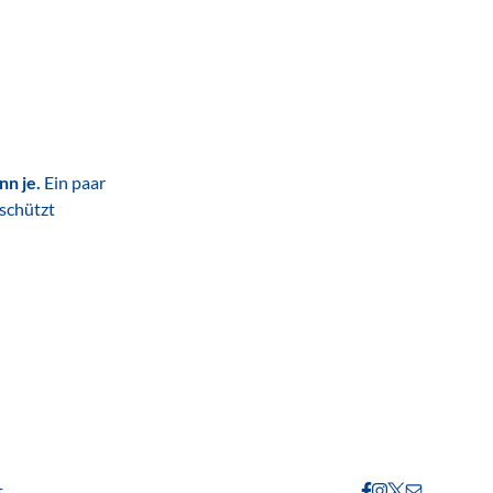
nn je.
Ein paar
schützt
FB
IG
X
Kontakt
t