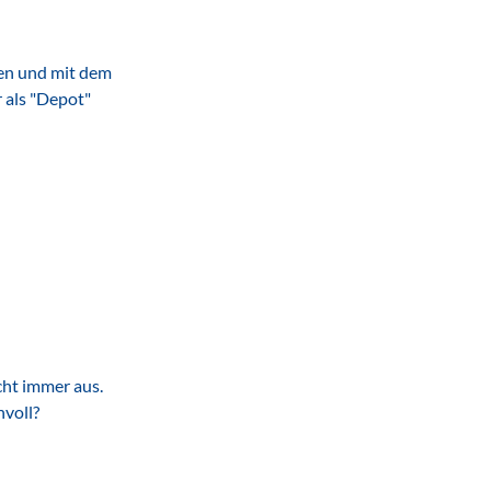
len und mit dem
 als "Depot"
cht immer aus.
nvoll?