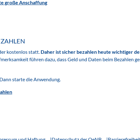
ste große Anschaffung
BEZAHLEN
der kostenlos statt.
Daher ist sicher bezahlen heute wichtiger de
fmerksamkeit führen dazu, dass Geld und Daten beim Bezahlen ge
Dann starte die Anwendung.
zahlen
pressum und Haftung
Datenschutz der OeNB
Barrierefreihei