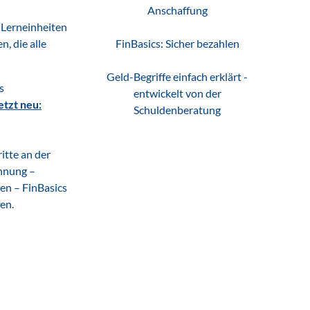
Anschaffung
 Lerneinheiten
, die alle
FinBasics: Sicher bezahlen
Geld-Begriffe einfach erklärt -
s
entwickelt von der
etzt neu:
Schuldenberatung
itte an der
ohnung –
zen – FinBasics
fen.