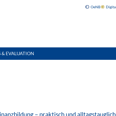
OeNB
Digit
S & EVALUATION
inanzbildung – praktisch und alltagstauglich