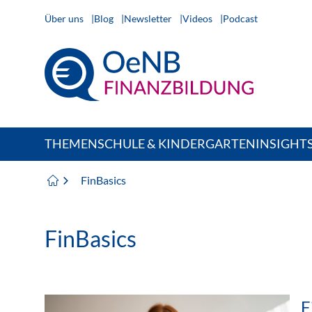
Über uns
Blog
Newsletter
Videos
Podcast
THEMEN
SCHULE & KINDERGARTEN
INSIGHT
FinBasics
FinBasics
F