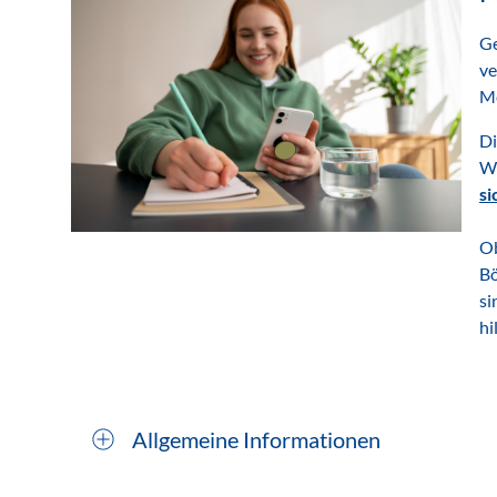
Ge
ve
Me
Di
We
si
Ob
Bö
si
hi
Allgemeine Informationen